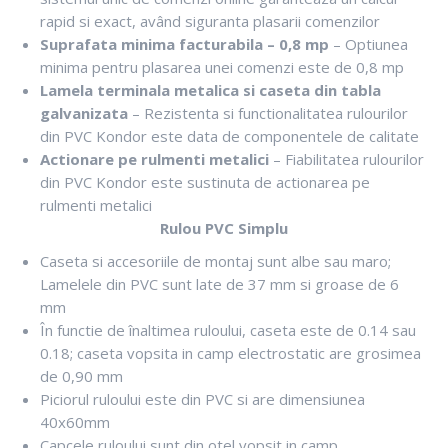
rapid si exact, având siguranta plasarii comenzilor
Suprafata minima facturabila – 0,8 mp
– Optiunea
minima pentru plasarea unei comenzi este de 0,8 mp
Lamela terminala metalica si caseta din tabla
galvanizata
– Rezistenta si functionalitatea rulourilor
din PVC Kondor este data de componentele de calitate
Actionare pe rulmenti metalici
– Fiabilitatea rulourilor
din PVC Kondor este sustinuta de actionarea pe
rulmenti metalici
Rulou PVC Simplu
Caseta si accesoriile de montaj sunt albe sau maro;
Lamelele din PVC sunt late de 37 mm si groase de 6
mm
În functie de înaltimea ruloului, caseta este de 0.14 sau
0.18; caseta vopsita in camp electrostatic are grosimea
de 0,90 mm
Piciorul ruloului este din PVC si are dimensiunea
40x60mm
Capcele ruloului sunt din otel vopsit in camp