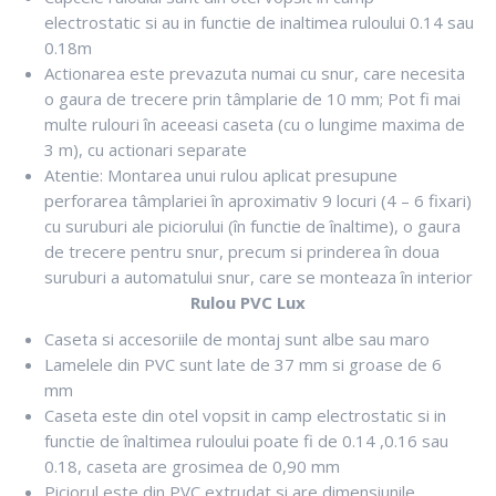
electrostatic si au in functie de inaltimea ruloului 0.14 sau
0.18m
Actionarea este prevazuta numai cu snur, care necesita
o gaura de trecere prin tâmplarie de 10 mm; Pot fi mai
multe rulouri în aceeasi caseta (cu o lungime maxima de
3 m), cu actionari separate
Atentie: Montarea unui rulou aplicat presupune
perforarea tâmplariei în aproximativ 9 locuri (4 – 6 fixari)
cu suruburi ale piciorului (în functie de înaltime), o gaura
de trecere pentru snur, precum si prinderea în doua
suruburi a automatului snur, care se monteaza în interior
Rulou PVC Lux
Caseta si accesoriile de montaj sunt albe sau maro
Lamelele din PVC sunt late de 37 mm si groase de 6
mm
Caseta este din otel vopsit in camp electrostatic si in
functie de înaltimea ruloului poate fi de 0.14 ,0.16 sau
0.18, caseta are grosimea de 0,90 mm
Piciorul este din PVC extrudat si are dimensiunile