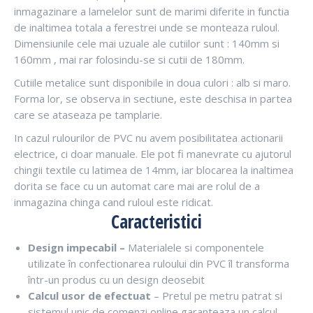
inmagazinare a lamelelor sunt de marimi diferite in functia
de inaltimea totala a ferestrei unde se monteaza ruloul.
Dimensiunile cele mai uzuale ale cutiilor sunt : 140mm si
160mm , mai rar folosindu-se si cutii de 180mm.
Cutiile metalice sunt disponibile in doua culori : alb si maro.
Forma lor, se observa in sectiune, este deschisa in partea
care se ataseaza pe tamplarie.
In cazul rulourilor de PVC nu avem posibilitatea actionarii
electrice, ci doar manuale. Ele pot fi manevrate cu ajutorul
chingii textile cu latimea de 14mm, iar blocarea la inaltimea
dorita se face cu un automat care mai are rolul de a
inmagazina chinga cand ruloul este ridicat.
Caracteristici
Design impecabil –
Materialele si componentele
utilizate în confectionarea ruloului din PVC îl transforma
într-un produs cu un design deosebit
Calcul usor de efectuat
– Pretul pe metru patrat si
sistemul unic de comenzi online garanteaza un calcul