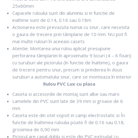
25x60mm
Capacele ruloului sunt din aluminiu si in functie de
inaltime sunt de 0.14, 0.16 sau 0.18m
Actionarea este prevazuta numai cu snur, care necesita
o gaura de trecere prin tâmplarie de 10 mm. NU pot fi
mai multe rulouri în aceeasi casets
Atentie: Montarea unui rulou aplicat presupune
perforarea tâmplariei în aproximativ 9 locuri (4 – 6 fixari)
cu suruburi ale piciorului (în functie de înaltime), o gaura
de trecere pentru snur, precum si prinderea în dous
suruburi a automatului snur, care se monteaza în interior
Rulou PVC Lux cu plasa
Caseta si accesoriile de montaj sunt albe sau maro
Lamelele din PVC sunt late de 39 mm si groase de 6
mm
Caseta este din otel vopsit in camp electrostatic si În
functie de înaltimea ruloului poate fi de 0.16 sau 0.18;
grosimea de 0,90 mm
Piciorul are canal dublu si este din PVC extrudat cu