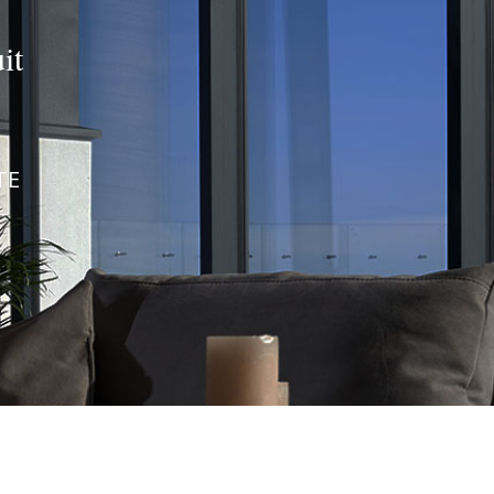
it
TE