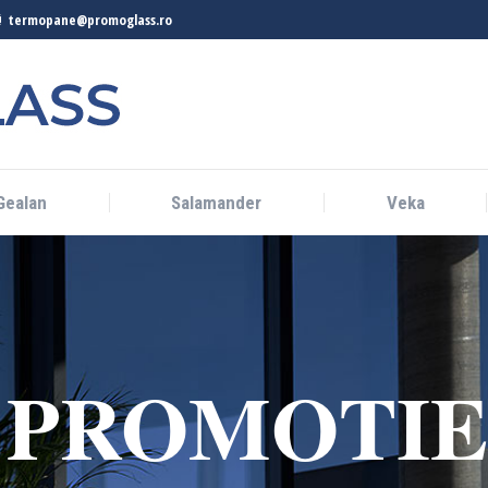
termopane@promoglass.ro
Gealan
Salamander
Veka
Gealan
Salamander
Veka
PROMOTIE