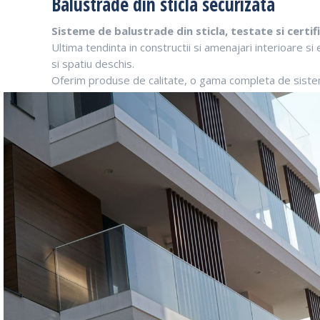
Balustrade din sticla securizata
Sisteme de balustrade din sticla, testate si certif
Ultima tendinta in constructii si amenajari interioare si
si spatiu deschis.
Oferim produse de calitate, o gama completa de sisteme 