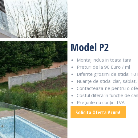
Model P2
Montaj inclus in toata tara
Preturi de la 90 Euro / ml
Diferite grosimi de sticla: 
Nuanțe de sticla: clar, sablat,
Contacteaza-ne pentru o ofe
Costul diferă în funcție de ca
Prețurile nu conțin TVA
Solicita Oferta Acum!