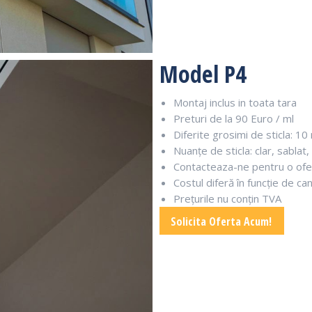
Model P4
Montaj inclus in toata tara
Preturi de la 90 Euro / ml
Diferite grosimi de sticla: 
Nuanțe de sticla: clar, sablat,
Contacteaza-ne pentru o ofe
Costul diferă în funcție de ca
Prețurile nu conțin TVA
Solicita Oferta Acum!