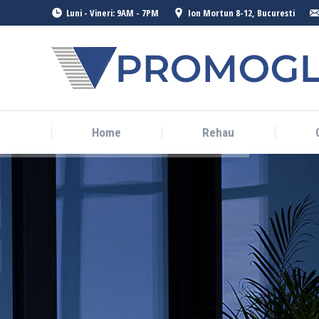
Luni - Vineri: 9AM - 7PM
Ion Mortun 8-12, Bucuresti
Home
Rehau
Home
Rehau